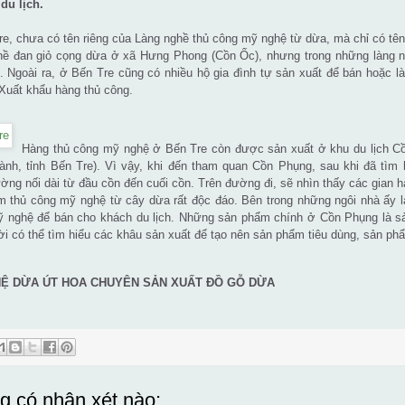
du lịch.
e, chưa có tên riêng của Làng nghề thủ công mỹ nghệ từ dừa, mà chỉ có tê
hề đan giỏ cọng dừa ở xã Hưng Phong (Cồn Ốc), nhưng trong những làng n
 Ngoài ra, ở Bến Tre cũng có nhiều hộ gia đình tự sản xuất để bán hoặc l
Xuất khẩu hàng thủ công.
Hàng thủ công mỹ nghệ ở Bến Tre còn được sản xuất ở khu du lịch Cồ
nh, tỉnh Bến Tre). Vì vậy, khi đến tham quan Cồn Phụng, sau khi đã tìm 
ờng nối dài từ đầu cồn đến cuối cồn. Trên đường đi, sẽ nhìn thấy các gian 
 thủ công mỹ nghệ từ cây dừa rất độc đáo. Bên trong những ngôi nhà ấy 
 nghệ để bán cho khách du lịch. Những sản phẩm chính ở Cồn Phụng là s
i có thể tìm hiểu các khâu sản xuất để tạo nên sản phẩm tiêu dùng, sản ph
Ệ DỪA ÚT HOA CHUYÊN SẢN XUẤT ĐỒ GỖ DỪA
g có nhận xét nào: