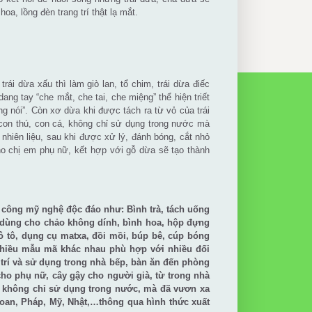
, lồng đèn trang trí thật lạ mắt.
rái dừa xấu thì làm giò lan, tổ chim, trái dừa điếc
ng tay “che mắt, che tai, che miệng” thể hiện triết
g nói”. Còn xơ dừa khi được tách ra từ vỏ của trái
 con thú, con cá, không chỉ sử dụng trong nước mà
nhiên liệu, sau khi được xử lý, đánh bóng, cắt nhỏ
ho chị em phụ nữ, kết hợp với gỗ dừa sẽ tạo thành
ủ công mỹ nghệ độc đáo như: Bình trà, tách uống
ạn dùng cho chảo không dính, bình hoa, hộp đựng
e ô tô, dụng cụ matxa, đồi mồi, búp bê, cúp bóng
ó nhiều mẫu mã khác nhau phù hợp với nhiều đối
 trí và sử dụng trong nhà bếp, bàn ăn đến phòng
cho phụ nữ, cây gậy cho người già, từ trong nhà
 không chỉ sử dụng trong nước, mà đã vươn xa
Loan, Pháp, Mỹ, Nhật,…thông qua hình thức xuất