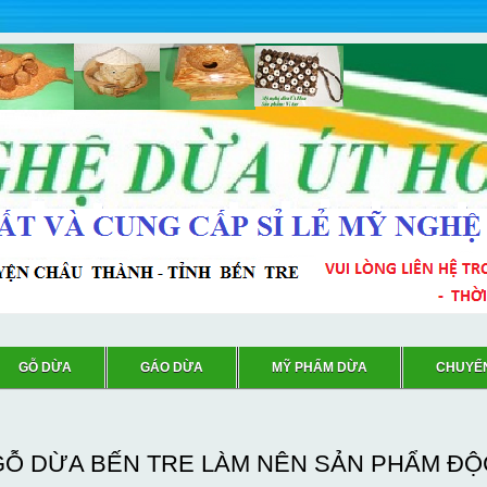
GỖ DỪA
GÁO DỪA
MỸ PHẨM DỪA
CHUYỂ
GỖ DỪA BẾN TRE LÀM NÊN SẢN PHẨM ĐỘ