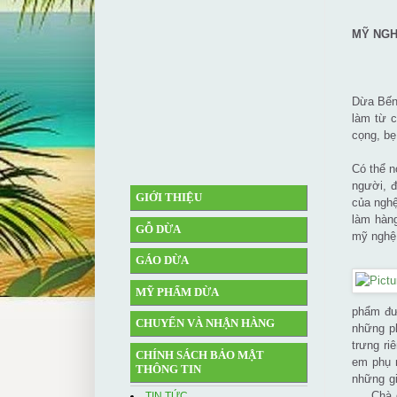
MỸ NGH
Dừa Bến 
làm từ c
cọng, bẹ
Có thể n
người, đ
GIỚI THIỆU
của nghệ
làm hàng
GỖ DỪA
mỹ nghệ 
GÁO DỪA
MỸ PHẨM DỪA
phẩm đượ
CHUYỂN VÀ NHẬN HÀNG
những ph
trưng ri
CHÍNH SÁCH BẢO MẬT
em phụ 
THÔNG TIN
những gi
…. Chà d
TIN TỨC