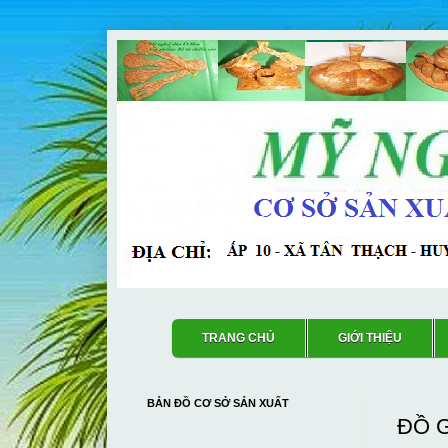
TRANG CHỦ
GIỚI THIỆU
BẢN ĐỒ CƠ SỞ SẢN XUẤT
ĐỒ 