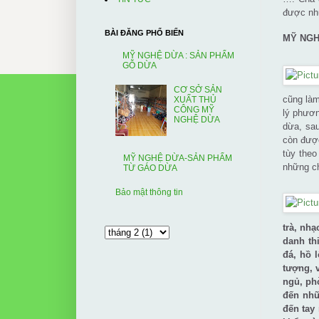
được nhữ
BÀI ĐĂNG PHỔ BIẾN
MỸ NGH
MỸ NGHỆ DỪA : SẢN PHẨM
GỖ DỪA
CƠ SỞ SẢN
cũng làm
XUẤT THỦ
CÔNG MỸ
lý phươn
NGHỆ DỪA
dừa, sau
còn được
tùy theo
MỸ NGHỆ DỪA-SẢN PHẨM
những ch
TỪ GÁO DỪA
Bảo mật thông tin
trà, nh
danh th
đá, hồ 
tượng, 
ngủ, ph
đến nhữ
đến tay