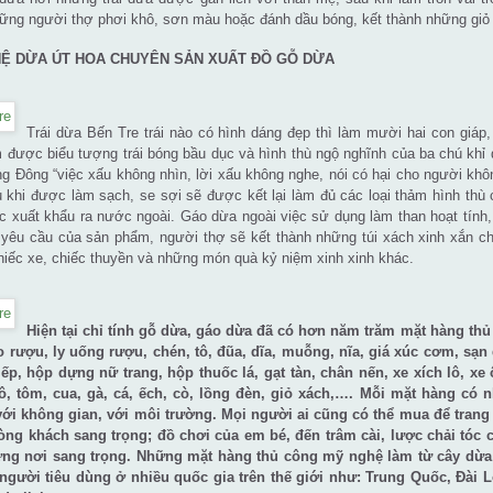
ng người thợ phơi khô, sơn màu hoặc đánh dầu bóng, kết thành những giỏ hoa
Ệ DỪA ÚT HOA CHUYÊN SẢN XUẤT ĐỒ GỖ DỪA
Trái dừa Bến Tre trái nào có hình dáng đẹp thì làm mười hai con giáp, t
 được biểu tượng trái bóng bầu dục và hình thù ngộ nghĩnh của ba chú khỉ da
g Đông “việc xấu không nhìn, lời xấu không nghe, nói có hại cho người khôn
 khi được làm sạch, se sợi sẽ được kết lại làm đủ các loại thảm hình thù
 xuất khẩu ra nước ngoài. Gáo dừa ngoài việc sử dụng làm than hoạt tính, 
 yêu cầu của sản phẩm, người thợ sẽ kết thành những túi xách xinh xắn c
iếc xe, chiếc thuyền và những món quà kỷ niệm xinh xinh khác.
Hiện tại chỉ tính gỗ dừa, gáo dừa đã có hơn năm trăm mặt hàng th
ạo rượu, ly uống rượu, chén, tô, đũa, dĩa, muỗng, nĩa, giá xúc cơm, s
iếp, hộp dựng nữ trang, hộp thuốc lá, gạt tàn, chân nến, xe xích lô, x
lô, tôm, cua, gà, cá, ếch, cò, lồng đèn, giỏ xách,…. Mỗi mặt hàng c
với không gian, với môi trường. Mọi người ai cũng có thể mua để trang
òng khách sang trọng; đồ chơi của em bé, đến trâm cài, lược chải tóc 
ng nơi sang trọng. Những mặt hàng thủ công mỹ nghệ làm từ cây dừa
 người tiêu dùng ở nhiều quốc gia trên thế giới như: Trung Quốc, Đài 