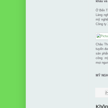
khẩu và 
Ở Bến Tr
Làng ng
mỹ nghệ.
Công ty 
Châu Thà
tuyến đư
sản phẩm
công mỹ
mọi ngườ
MỸ NGH
Khôn