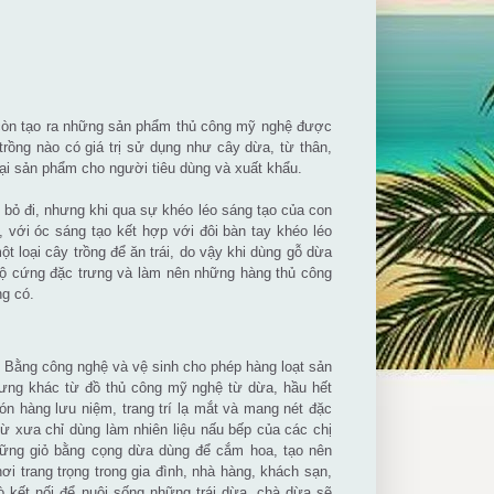
 còn tạo ra những sản phẩm thủ công mỹ nghệ được
rồng nào có giá trị sử dụng như cây dừa, từ thân,
oại sản phẩm cho người tiêu dùng và xuất khẩu.
bỏ đi, nhưng khi qua sự khéo léo sáng tạo của con
 với óc sáng tạo kết hợp với đôi bàn tay khéo léo
 loại cây trồng để ăn trái, do vậy khi dùng gỗ dừa
độ cứng đặc trưng và làm nên những hàng thủ công
ng có.
t. Bằng công nghệ và vệ sinh cho phép hàng loạt sản
rưng khác từ đồ thủ công mỹ nghệ từ dừa, hầu hết
 hàng lưu niệm, trang trí lạ mắt và mang nét đặc
từ xưa chỉ dùng làm nhiên liệu nấu bếp của các chị
hững giỏ bằng cọng dừa dùng để cắm hoa, tạo nên
nơi trang trọng trong gia đình, nhà hàng, khách sạn,
ò kết nối để nuôi sống những trái dừa, chà dừa sẽ