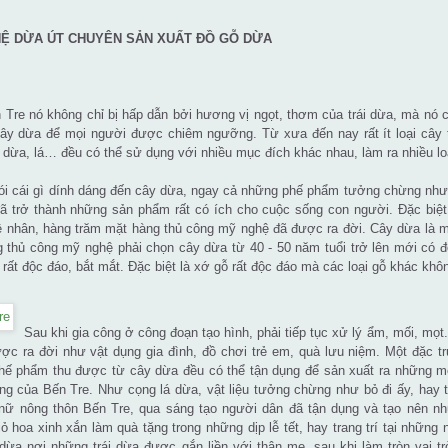
Ệ DỪA ÚT CHUYÊN SẢN XUẤT ĐỒ GỖ DỪA
Tre nó không chỉ bị hấp dẫn bởi hương vị ngọt, thơm của trái dừa, mà nó
ây dừa để mọi người được chiêm ngưỡng. Từ xưa đến nay rất ít loại cây t
 dừa, lá… đều có thể sử dụng với nhiều mục đích khác nhau, làm ra nhiều l
ói cái gì dính dáng đến cây dừa, ngay cả những phế phẩm tưởng chừng như 
ã trở thành những sản phẩm rất có ích cho cuộc sống con người. Đặc biệt,
 nhân, hàng trăm mặt hàng thủ công mỹ nghệ đã được ra đời. Cây dừa là một
 thủ công mỹ nghệ phải chọn cây dừa từ 40 - 50 năm tuổi trở lên mới có 
rất độc đáo, bắt mắt. Đặc biệt là xớ gỗ rất độc đáo mà các loại gỗ khác khô
Sau khi gia công ở công đoạn tạo hình, phải tiếp tục xử lý ẩm, mối, mọ
c ra đời như vật dụng gia đình, đồ chơi trẻ em, quà lưu niệm. Một đặc t
ế phẩm thu được từ cây dừa đều có thể tận dụng để sản xuất ra những món
êng của Bến Tre. Như cọng lá dừa, vật liệu tưởng chừng như bỏ đi ấy, hay 
nữ nông thôn Bến Tre, qua sáng tạo người dân đã tận dụng và tạo nên n
ỏ hoa xinh xắn làm quà tặng trong những dịp lễ tết, hay trang trí tại những 
ừa nơi những trái dừa được gắn liền với thân mẹ, sau khi làm tròn vai tr